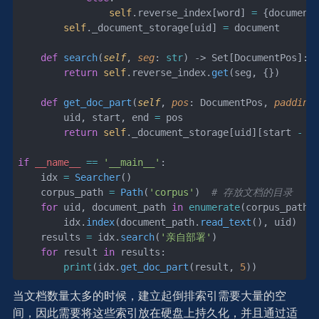
                self
.reverse_index[word] 
=
 {document
        self
._document_storage[uid] 
=
 document
    def
 search
(
self
, 
seg
: 
str
) -> Set[DocumentPos]:
        return
 self
.reverse_index.
get
(seg, {})
    def
 get_doc_part
(
self
, 
pos
: DocumentPos, 
padding
        uid, start, end 
=
 pos
        return
 self
._document_storage[uid][start 
-
 p
if
 __name__
 ==
 '__main__'
:
    idx 
=
 Searcher
()
    corpus_path 
=
 Path
(
'corpus'
)  
# 存放文档的目录
    for
 uid, document_path 
in
 enumerate
(corpus_path.
        idx.
index
(document_path.
read_text
(), uid)
    results 
=
 idx.
search
(
'亲自部署'
)
    for
 result 
in
 results:
        print
(idx.
get_doc_part
(result, 
5
))
当文档数量太多的时候，建立起倒排索引需要大量的空
间，因此需要将这些索引放在硬盘上持久化，并且通过适