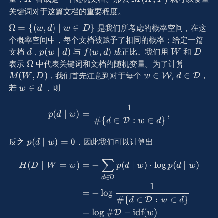
Y)
关键词对于这篇文档的重要程度。
\Omega
Ω
=
{(
,
)
∣
∈
}
是我们所考虑的概率空间，在这
w
d
w
D
= \{(w,
个概率空间中，每个文档被赋予了相同的概率；给定一篇
d) \mid
d
p(w
f(w,
W
D
(
∣
)
(
,
)
文档
，
与
成正比。我们用
和
d
p
w
d
f
w
d
W
D
w \in
\mid
d)
\Omega
M(W,
Ω
表示
中代表关键词和文档的随机变量。为了计算
D\}
d)
D)
w\in
d\in\math
(
,
)
∈
∈
，我们首先注意到对于每个
,
，
W
D
M
W
D
w
d
\mathcal
D
w
∈
若
，则
w
d
W
\in
1
p(d \mid w) = \frac{1}{\#
d
(
∣
)
=
,
p
d
w
#
{
∈
:
∈
}
D
d
w
d
p(d\mid
(
∣
)
=
0
反之
，因此我们可以计算出
p
d
w
w) = 0
∑
\begin{aligned} H(D \mid
(
∣
=
)
=
−
(
∣
)
⋅
lo
g
(
∣
)
H
D
W
w
p
d
w
p
d
w
∈
D
d
1
=
−
lo
g
#
{
∈
:
∈
}
D
d
w
d
=
lo
g
#
−
idf
(
)
D
w