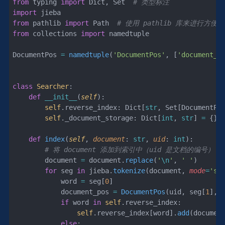
from
 typing 
import
 Dict, Set  
# 类型标注
import
 jieba
from
 pathlib 
import
 Path  
# 使用 pathlib 库来进行方便
from
 collections 
import
 namedtuple
DocumentPos 
=
 namedtuple
(
'DocumentPos'
, [
'document_i
class
 Searcher
:
    def
 __init__
(
self
):
        self
.reverse_index: Dict[
str
, Set[DocumentPo
        self
._document_storage: Dict[
int
, 
str
] 
=
 {}
    def
 index
(
self
, 
document
: 
str
, 
uid
: 
int
):  
        # 将 document 添加到索引中（uid 是文档的编号）
        document 
=
 document.
replace
(
'
\n
'
, 
' '
)
        for
 seg 
in
 jieba.
tokenize
(document, 
mode
=
'se
            word 
=
 seg[
0
]
            document_pos 
=
 DocumentPos
(uid, seg[
1
], 
            if
 word 
in
 self
.reverse_index:
                self
.reverse_index[word].
add
(documen
            else
: