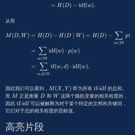
=
(
)
−
idf
(
)
.
H
D
w
从而
∑
\begin{aligned} M(D, W)
(
,
)
=
(
)
−
(
∣
)
=
(
)
−
(
M
D
W
H
D
H
D
W
H
D
p
w
∈
W
w
∑
=
idf
(
)
⋅
(
)
w
p
w
∈
W
w
∑
=
tf
(
,
)
⋅
idf
(
)
.
w
d
w
,
∈
Ω
w
d
M(X,
\text{tf-
(
,
)
tf-idf
因此我们可以看到，
即为所有
的总和。
M
X
Y
Y)
idf}
M
D
W
而
正是衡量
和
这两个随机变量的相关程度的，
M
D
W
\text{tf-
tf-idf
因此
可以被解释为对于某个特定的文档和关键词，
idf}
它们对于总的相关程度的贡献值。
高亮片段