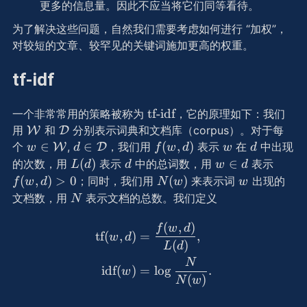
更多的信息量。因此不应当将它们同等看待。
为了解决这些问题，自然我们需要考虑如何进行 “加权”，
对较短的文章、较罕见的关键词施加更高的权重。
tf-idf
\text{tf-
tf-idf
一个非常常用的策略被称为
，它的原理如下：我们
idf}
\mathcal
\mathcal
用
和
分别表示词典和文档库（corpus）。对于每
W
D
W
D
w\in\mathcal
d\in\mathcal
f(w,
w
d
∈
∈
(
,
)
个
,
，我们用
表示
在
中出现
W
D
w
d
f
w
d
w
d
W
D
d)
L(d)
d
w\in
f(w,d
(
)
∈
的次数，用
表示
中的总词数，用
表示
L
d
d
w
d
d
> 0
N(w)
w
(
,
)
>
0
(
)
；同时，我们用
来表示词
出现的
f
w
d
N
w
w
N
文档数，用
表示文档的总数。我们定义
N
(
,
)
\begin{aligned} \text{tf}
f
w
d
tf
(
,
)
=
,
w
d
(
)
L
d
N
idf
(
)
=
lo
g
.
w
(
)
N
w