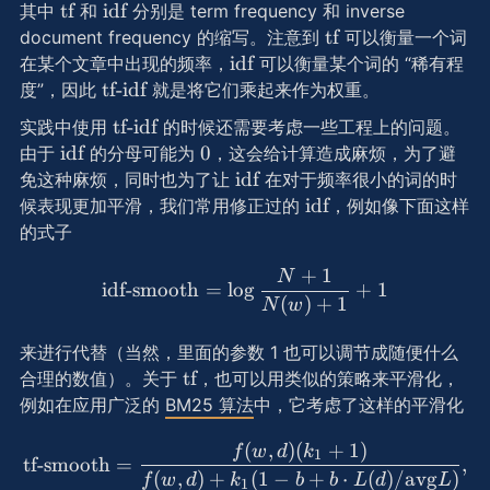
\text{tf}
\text{idf}
tf
idf
其中
和
分别是 term frequency 和 inverse
\text{tf}
tf
document frequency 的缩写。注意到
可以衡量一个词
\text{idf}
idf
在某个文章中出现的频率，
可以衡量某个词的 “稀有程
\text{tf-
tf-idf
度”，因此
就是将它们乘起来作为权重。
idf}
\text{tf-
tf-idf
实践中使用
的时候还需要考虑一些工程上的问题。
idf}
\text{idf}
0
idf
0
由于
的分母可能为
，这会给计算造成麻烦，为了避
\text{idf}
idf
免这种麻烦，同时也为了让
在对于频率很小的词的时
\text{idf}
idf
候表现更加平滑，我们常用修正过的
，例如像下面这样
的式子
+
1
N
\text{idf-smooth} = \log
idf-smooth
=
lo
g
+
1
(
)
+
1
N
w
来进行代替（当然，里面的参数 1 也可以调节成随便什么
\text{tf}
tf
合理的数值）。关于
，也可以用类似的策略来平滑化，
例如在应用广泛的
BM25 算法
中，它考虑了这样的平滑化
(
,
)
(
+
1
)
\text{tf-smooth} = \frac{f
f
w
d
k
1
tf-smooth
=
,
(
,
)
+
(
1
−
+
⋅
(
)
/
avg
)
f
w
d
k
b
b
L
d
L
1