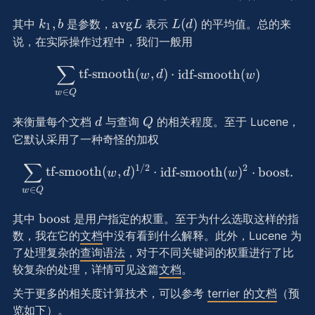
k_1,
\text{avg}L
L(d)
,
avg
(
)
其中
是参数，
表示
的平均值。总的来
k
b
L
L
d
1
b
说，在实际操作过程中，我们一般用
∑
\sum_{w \in Q}\text{tf-s
tf-smooth
(
,
)
⋅
idf-smooth
(
)
w
d
w
∈
w
Q
d
Q
来衡量每个文档
与查询
的相关程度。至于 Lucene，
d
Q
它默认采用了一种奇怪的加权
∑
\sum_{w\in Q} \text{tf-s
1/2
2
tf-smooth
(
,
)
⋅
idf-smooth
(
)
⋅
boost
.
w
d
w
∈
w
Q
\text{boost}
boost
其中
是用户指定的权重。至于为什么选取这样的指
数，我在它的
文档
中没有看到什么解释。此外，Lucene 为
了处理复杂的
查询语法
，对于不同关键词的权重进行了比
较复杂的处理，详情可见这篇
文档
。
关于更多的相关度计算技术，可以参考
terrier 的文档
（预
览如下）。