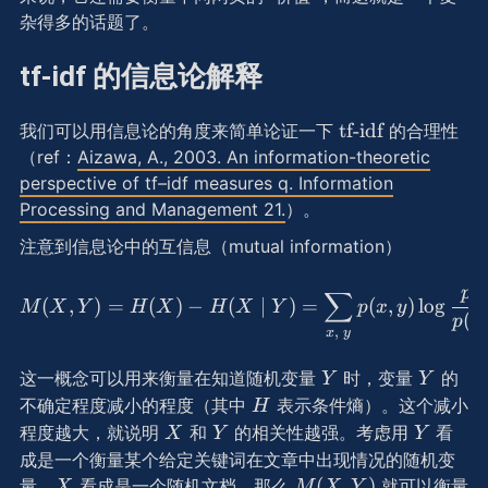
杂得多的话题了。
tf-idf 的信息论解释
\text{tf-
tf-idf
我们可以用信息论的角度来简单论证一下
的合理性
idf}
（ref：
Aizawa, A., 2003. An information-theoretic
perspective of tf–idf measures q. Information
Processing and Management 21.
）。
注意到信息论中的互信息（mutual information）
(
M(X, Y) = H(X) - H(X \mid
p
∑
(
,
)
=
(
)
−
(
∣
)
=
(
,
)
lo
g
M
X
Y
H
X
H
X
Y
p
x
y
(
p
x
,
x
y
Y
Y
这一概念可以用来衡量在知道随机变量
时，变量
的
Y
Y
H
不确定程度减小的程度（其中
表示条件熵）。这个减小
H
X
Y
Y
程度越大，就说明
和
的相关性越强。考虑用
看
X
Y
Y
成是一个衡量某个给定关键词在文章中出现情况的随机变
X
M(X,
(
,
)
量，
看成是一个随机文档。那么
就可以衡量
X
M
X
Y