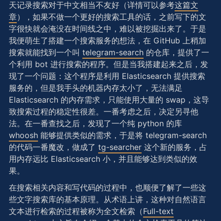
天记录搜索对于中文相当不友好（详情可以参考
这篇文
章
），如果不做一个更好的搜索工具的话，之前写下的文
字很快就会淹没在时间线之中，难以被挖掘出来了。于是
我便萌生了搭建一个搜索服务的想法，在 GitHub 上稍加
搜索就能找到一个叫
telegram-search
的仓库，提供了一
个利用 bot 进行搜索的程序。但是当我搭建起来之后，发
现了一个问题：这个程序是利用 Elasticsearch 提供搜索
服务的，但是我手头的机器内存太小了，无法满足
Elasticsearch 的内存需求，只能使用大量的 swap，这导
致搜索过程的稳定性很差。一番考虑之后，决定另寻他
法。在一番查找之后，发现了一个纯 python 的库
whoosh
能够提供类似的需求，于是将 telegram-search
的代码一番魔改，做成了
tg-searcher
这个新的服务，占
用内存远比 Elasticsearch 小，并且能够达到类似的效
果。
在搜索相关内容和写代码的过程中，也顺便了解了一些这
些文字搜索库的基本原理。从术语上讲，这种对自然语言
文本进行检索的过程被称为全文检索（
Full-text