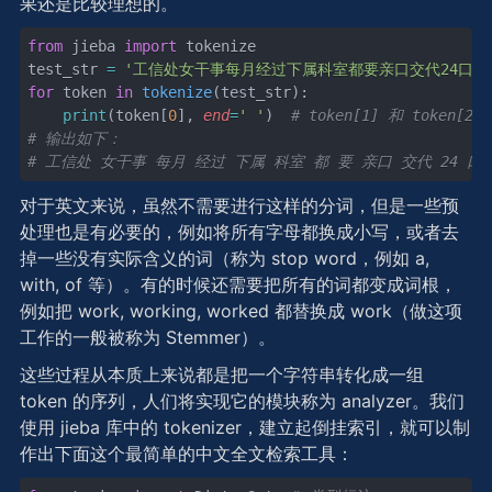
果还是比较理想的。
from
 jieba 
import
 tokenize
test_str 
=
 '工信处女干事每月经过下属科室都要亲口交代24口
for
 token 
in
 tokenize
(test_str):
	print
(token[
0
], 
end
=
' '
)  
# token[1] 和 toke
# 输出如下：    
# 工信处 女干事 每月 经过 下属 科室 都 要 亲口 交代 24 口
对于英文来说，虽然不需要进行这样的分词，但是一些预
处理也是有必要的，例如将所有字母都换成小写，或者去
掉一些没有实际含义的词（称为 stop word，例如 a,
with, of 等）。有的时候还需要把所有的词都变成词根，
例如把 work, working, worked 都替换成 work（做这项
工作的一般被称为 Stemmer）。
这些过程从本质上来说都是把一个字符串转化成一组
token 的序列，人们将实现它的模块称为 analyzer。我们
使用 jieba 库中的 tokenizer，建立起倒挂索引，就可以制
作出下面这个最简单的中文全文检索工具：