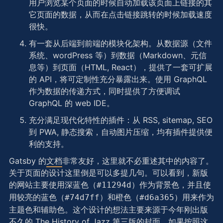
用户浏览某个页面的时候自动加载该页面上链接的其
它页面的数据，从而在点击链接跳转的时候加载速度
很快。
有一套从后端到前端的模块化架构。从数据源（文件
系统、wordPress 等）到数据（Markdown、元信
息等）到页面（HTML, React），提供了一套可扩展
的 API，将可定制性充分暴露出来。使用 GraphQL
作为数据的传递方式，同时提供了方便调试
GraphQL 的 web IDE。
充分满足现代化特性的插件：从 RSS, sitemap, SEO
到 PWA, 静态搜索，自动图片压缩，均有插件提供便
利的支持。
Gatsby 的
文档
非常友好，这里就不必重述其中的内容了。
关于页面的设计这里倒是可以多提几句。可以看到，新版
的网站主要使用深蓝色（
）作为背景色，并且使
#11294d
用较亮的蓝色（
）和橙色（
）用来作为
#74d7ff
#d6a365
主题色和辅助色。这个设计的想法主要来源于今年刚出版
不久的
The History of Jazz 第三版
的封面。如果按照这