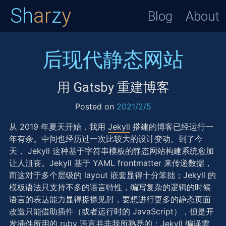
Sh
ar
z
y
Blog
About
后现代静态网站
用 Gatsby 重建博客
Posted on
2021/2/5
从 2019 年夏天开始，我用
Jekyll
搭建的博客已经运行一
年有余。中间也经历过一次比较大的设计变动。到了今
天， Jekyll 这种基于字符串模板的静态网站构建系统愈加
让人沮丧。Jekyll 基于 YAML frontmatter 来传递数据，
而这对于多个层级的 layout 嵌套显得十分笨拙；Jekyll 的
模板语法只支持不多的语言特性，编写复杂的逻辑的时候
语言的表达能力显得捉襟见肘，要想进行更多的静态页面
改造只能借助插件（或者运行时的 JavaScript），但是开
发插件所用的 ruby 语言并非我所熟悉的；Jekyll 编译需